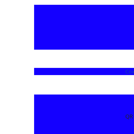
Со
QR