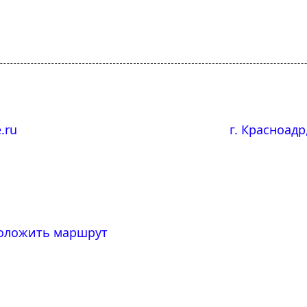
e.ru
г. Красноадр
оложить маршрут