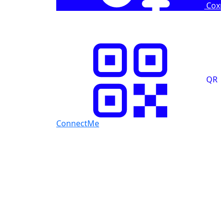
Сох
QR
ConnectMe